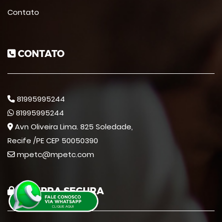
Contato
CONTATO
81995995244
81995995244
Avn Oliveira Lima. 825 Soledade,
Recife /PE CEP 50050390
mpetc@mpetc.com
COMPRA SEGURA